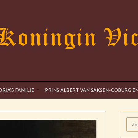
ORIA’S FAMILIE
PRINS ALBERT VAN SAKSEN-COBURG E
ZOE
NAAR