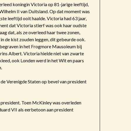
rleed koningin Victoria op 81-jarige leeftijd,
r Wilhelm II van Duitsland. Op dat moment was
e leeftijd ooit haalde. Victoria had 63 jaar,
nt dat Victoria stierf was ook haar oudste
raag dat, als ze overleed haar twee zonen,
 in de kist zouden leggen, dit gebeurde ook.
 begraven in het Frogmore Mausoleum bij
ins Albert. Victoria hielde niet van zwarte
kleed, ook Londen werd in het Wit en paars
n.
n de Verenigde Staten op bevel van president
president. Toen McKinley was overleden
duard VII als eerbetoon aan president