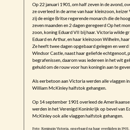
Op 22 januari 1901, om half zeven in de avond, ove
ze overleed in de arme van haar kleinzoon, keize
zij de enige Britse regerende monarch die de hoogst
zeven maanden en 2 dagen geregeerd Op het mome
zoon, koning Eduard VII bij haar. Victoria wilde g
Eduard en Arthur, en haar kleinzoon Wilhelm, haar
Ze heeft twee dagen opgebaard gelegen en werd
Windsor Castle, naast haar geliefde echtgenoot, pr
begrafenissen, daarom was iedereen in het wit ge
gehuld om de rouw voor hun koningin aan te geve
Als eerbetoon aan Victoria werden alle vlaggen i
William McKinley halfstok gehangen.
Op 14 september 1901 overleed de Amerikaanse 
werden in het Verenigd Koninkrijk op bevel van E
McKinley ook alle vlaggen halfstok gehangen.
Foto: Koningin Victoria, opgebaard na haar overlijden in 1901.