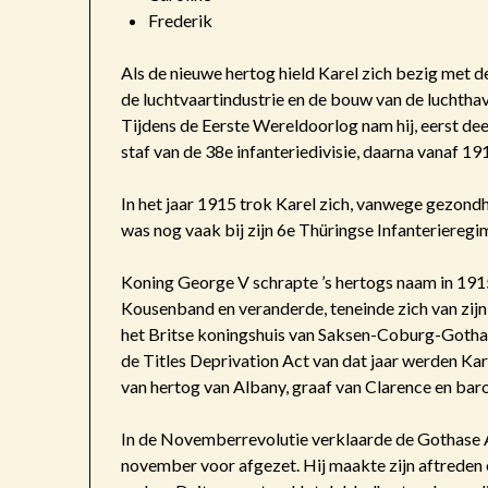
Frederik
Als de nieuwe hertog hield Karel zich bezig met de
de luchtvaartindustrie en de bouw van de luchtha
Tijdens de Eerste Wereldoorlog nam hij, eerst deel
staf van de 38e infanteriedivisie, daarna vanaf 19
In het jaar 1915 trok Karel zich, vanwege gezondh
was nog vaak bij zijn 6e Thüringse Infanterieregim
Koning George V schrapte ’s hertogs naam in 1915 
Kousenband en veranderde, teneinde zich van zijn 
het Britse koningshuis van Saksen-Coburg-Gotha
de Titles Deprivation Act van dat jaar werden Kar
van hertog van Albany, graaf van Clarence en ba
In de Novemberrevolutie verklaarde de Gothase 
november voor afgezet. Hij maakte zijn aftreden