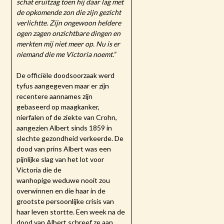
schat eruitzag toen hij daar lag met
de opkomende zon die zijn gezicht
verlichtte. Zijn ongewoon heldere
ogen zagen onzichtbare dingen en
merkten mij niet meer op. Nu is er
niemand die me Victoria noemt.”
De officiële doodsoorzaak werd
tyfus aangegeven maar er zijn
recentere aannames zijn
gebaseerd op maagkanker,
nierfalen of de ziekte van Crohn,
aangezien Albert sinds 1859 in
slechte gezondheid verkeerde. De
dood van prins Albert was een
pijnlijke slag van het lot voor
Victoria die de
wanhopige weduwe nooit zou
overwinnen en die haar in de
grootste persoonlijke crisis van
haar leven stortte. Een week na de
dood van Albert schreef ze aan