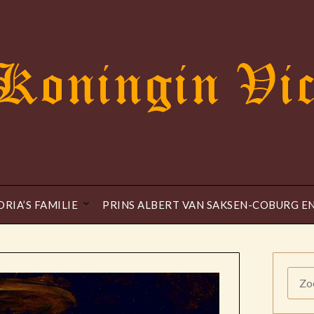
ORIA’S FAMILIE
PRINS ALBERT VAN SAKSEN-COBURG E
ZOE
NAAR