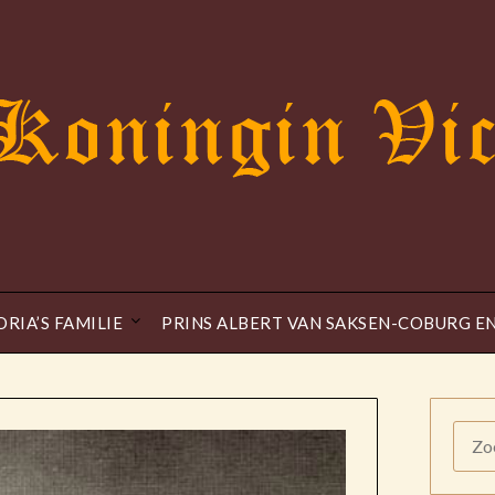
ORIA’S FAMILIE
PRINS ALBERT VAN SAKSEN-COBURG E
ZOE
NAAR