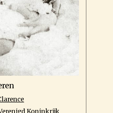
eren
Clarence
Verenigd Koninkrijk