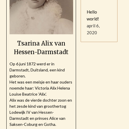
Hello
world!
april 6,
2020
Tsarina Alix van
Hessen-Darmstadt
Op 6 juni 1872 werd er in
Darmstadt, Duitsland, een kind
geboren.
Het was een meisje en haar ouders
noemde haar: Victoria Alix Helena
Louise Beatrice ‘Alix’.
Alix was de vierde dochter zoon en
het zesde kind van groothertog
Lodewijk IV van Hessen-
Darmstadt en prinses Alice van
Saksen-Coburg en Gotha.